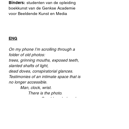
Binders:
studenten van de opleiding
boekkunst van de Genkse Academie
voor Beeldende Kunst en Media
ENG
On my phone I’m scrolling through a
folder of old photos:
trees, grinning mouths, exposed teeth,
slanted shafts of light,
dead doves, conspiratorial glances.
Testimonies of an intimate space that is
no longer accessible.
Man, clock, wrist.
There is the photo.
Good‑bye, beloved.
Good‑bye, time.
In
Between Time and Things
a wanderer
moves through Paris as if through a body
of stone, air and light. The result is a