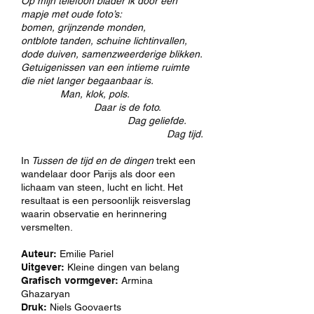
Op mijn telefoon blader ik door een
mapje met oude foto’s:
bomen, grijnzende monden,
ontblote tanden, schuine lichtinvallen,
dode duiven, samenzweerderige blikken.
Getuigenissen van een intieme ruimte
die niet langer begaanbaar is.
Man, klok, pols.
Daar is de foto.
Dag geliefde.
Dag tijd.
In
Tussen de tijd en de dingen
trekt een
wandelaar door Parijs als door een
lichaam van steen, lucht en licht. Het
resultaat is een persoonlijk reisverslag
waarin observatie en herinnering
versmelten.
Auteur:
Emilie Pariel
Uitgever:
Kleine dingen van belang
Grafisch vormgever:
Armina
Ghazaryan
Druk:
Niels Goovaerts